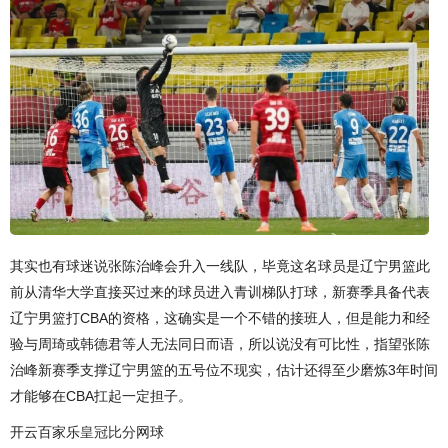
其实也有球迷说张陈治峰会升入一线队，毕竟这名球员是辽宁男篮此
前从清华大学直接买过来的球员进入青训梯队打球，新赛季具备代表
辽宁男篮打CBA的资格，这确实是一个不错的接班人，但是能力和经
验与周琦或韩德君等人无法同日而语，所以说没有可比性，指望张陈
治峰新赛季支撑辽宁男篮的五号位不现实，估计还得至少磨炼3年时间
才能够在CBA扛起一定担子。
开云百家乐
皇冠比分
网球