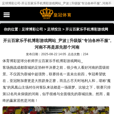
足球博彩公司-开云百家乐手机博彩游戏网站_尹波 | 升级版“专治各种不服”, 河南不
再是原先那个河南
你的位置：
足球博彩公司
>
足球投注
> 开云百家乐手机博彩游戏网
开云百家乐手机博彩游戏网站_尹波 | 升级版“专治各种不服”,
站_尹波 | 升级版“专治各种不服”, 河南不再是原先那个河南
河南不再是原先那个河南
发布日期：2025-08-22 14:05 点击次数：234
体育博彩篮球分析师开云百家乐手机博彩游戏网站_
客场挑战成都蓉城的足协杯半决赛之前，很少有人看好河南的晋级前
景。不仅因为蓉城中超强势，联赛排名一直未出前四，争冠希望犹
在，亚冠附加赛更是大胜跻身正赛，而且占尽天时地利人和，堪称“魔
鬼”的凤凰山主场对任何客队来说都是一场噩梦。比较之下，联赛只排
第12名尚未保级的河南，似乎很难与全面领先的蓉城抗衡。然而，最
终的赢家居然是河南！