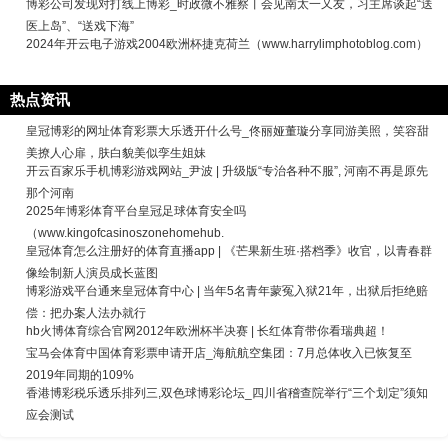
博彩公司发现对打线上博彩_时政微不雅察丨会见南太一又友，习主席谈起“送
医上岛”、“送戏下海”
2024年开云电子游戏2004欧洲杯捷克荷兰（www.harrylimphotoblog.com）
热点资讯
皇冠博彩的网址体育彩票大乐透开什么号_佟丽娅董璇分享同游美照，笑容甜
美撩人心扉，肤白貌美似孪生姐妹
开云百家乐手机博彩游戏网站_尹波 | 升级版“专治各种不服”, 河南不再是原先
那个河南
2025年博彩体育平台皇冠足球体育安全吗
（www.kingofcasinoszonehomehub.
皇冠体育怎么注册好的体育直播app | 《芒果新生班·搭档季》收官，以青春群
像绘制新人演员成长蓝图
博彩游戏平台通来皇冠体育中心 | 当年5名青年蒙冤入狱21年，出狱后拒绝赔
偿：把办案人法办就行
hb火博体育综合官网2012年欧洲杯半决赛 | 长红体育带你看瑞典超！
宝马会体育中国体育彩票申请开店_海航航空集团：7月总体收入已恢复至
2019年同期的109%
香港博彩税乐透乐排列三,双色球博彩论坛_四川省稽查院举行“三个划定”须知
应会测试