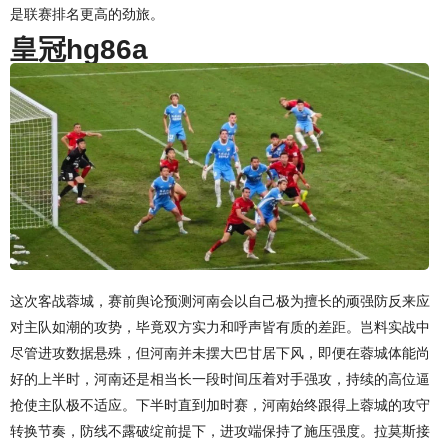
是联赛排名更高的劲旅。
皇冠hg86a
这次客战蓉城，赛前舆论预测河南会以自己极为擅长的顽强防反来应
对主队如潮的攻势，毕竟双方实力和呼声皆有质的差距。岂料实战中
尽管进攻数据悬殊，但河南并未摆大巴甘居下风，即便在蓉城体能尚
好的上半时，河南还是相当长一段时间压着对手强攻，持续的高位逼
抢使主队极不适应。下半时直到加时赛，河南始终跟得上蓉城的攻守
转换节奏，防线不露破绽前提下，进攻端保持了施压强度。拉莫斯接